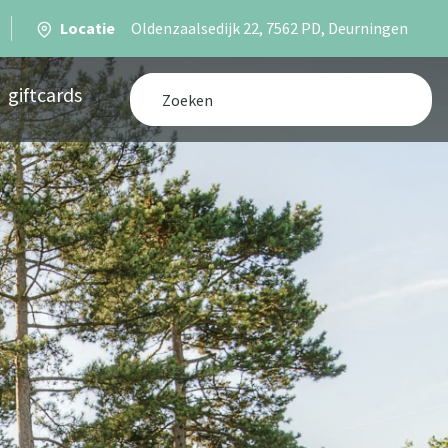
Locatie
Oldenzaalsedijk 22, 7562 PD, Deurningen
giftcards