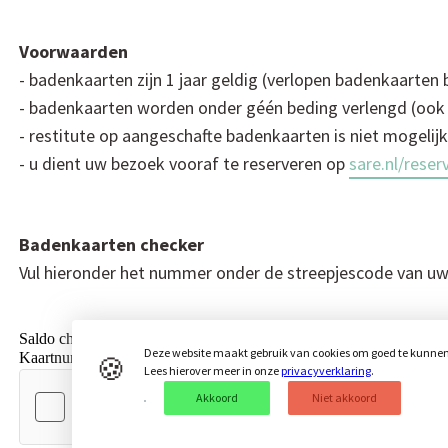
Voorwaarden
- badenkaarten zijn 1 jaar geldig (verlopen badenkaarten
- badenkaarten worden onder géén beding verlengd (ook ni
- restitute op aangeschafte badenkaarten is niet mogelijk
- u dient uw bezoek vooraf te reserveren op
sare.nl/reser
Badenkaarten checker
Vul hieronder het nummer onder de streepjescode van uw
Deze website maakt gebruik van cookies om goed te kunnen f
🍪
Lees hierover meer in onze
privacyverklaring
.
Akkoord
Niet akkoord