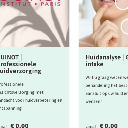
UINOT |
Huidanalyse | G
rofessionele
intake
uidverzorging
Wilt u graag weten w
rofessionele
behandeling het best
ezichtsverzorging met
aansluit op uw huid e
andacht voor huidverbetering en
wensen?
ntspanning.
€ 0,00
€ 0,00
anaf
vanaf