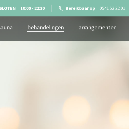
SLOTEN
10:00 - 22:30
Bereikbaar op
0541 52 22 01
sauna
behandelingen
arrangementen