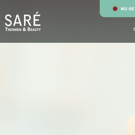
NU GE