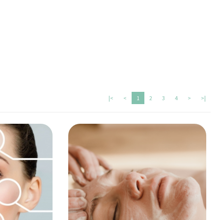
|<
<
1
2
3
4
>
>|