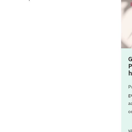
G
P
h
P
g
a
o
v