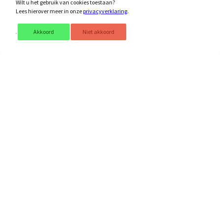
Wilt u het gebruik van cookies toestaan?
Lees hierover meer in onze
privacyverklaring
.
Akkoord
Niet akkoord
SPA manicure
Een welverdiende behandeling voor uw handen