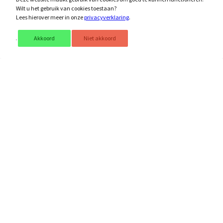
Wilt u het gebruik van cookies toestaan?
€ 41,00
Lees hierover meer in onze
privacyverklaring
.
vanaf
Akkoord
Niet akkoord
Bekijk