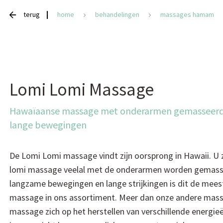
terug
home
behandelingen
massages hamam
Lomi Lomi Massage
Hawaïaanse massage met onderarmen gemasseerd
lange bewegingen
De Lomi Lomi massage vindt zijn oorsprong in Hawaii. U z
lomi massage veelal met de onderarmen worden gemass
langzame bewegingen en lange strijkingen is dit de mee
massage in ons assortiment. Meer dan onze andere mass
massage zich op het herstellen van verschillende energieë