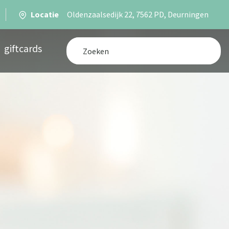
Locatie
Oldenzaalsedijk 22, 7562 PD, Deurningen
giftcards