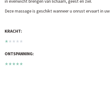
in evenwicht brengen van lichaam, geest en ziel.
Deze massage is geschikt wanneer u onrust ervaart in uw
KRACHT:
*
****
ONTSPANNING:
*****