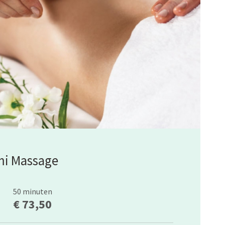
mi Massage
50 minuten
€ 73,50