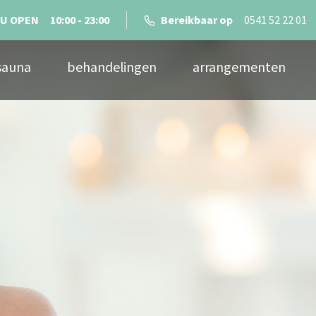
U OPEN
10:00 - 23:00
Bereikbaar op
0541 52 22 01
sauna
behandelingen
arrangementen