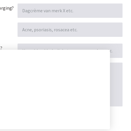
orging?
s?
d 1