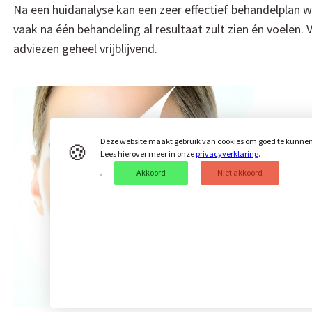
Na een huidanalyse kan een zeer effectief behandelplan 
vaak na één behandeling al resultaat zult zien én voelen. 
adviezen geheel vrijblijvend.
Deze website maakt gebruik van cookies om goed te kunnen f
🍪
Lees hierover meer in onze
privacyverklaring
.
Akkoord
Niet akkoord