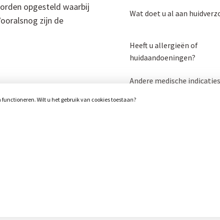
worden opgesteld waarbij
Wat doet u al aan huidverz
Vooralsnog zijn de
Heeft u allergieën of
huidaandoeningen?
Andere medische indicatie
unctioneren. Wilt u het gebruik van cookies toestaan?
Opmerkingen:
Upload een foto van uw hui
(optioneel)