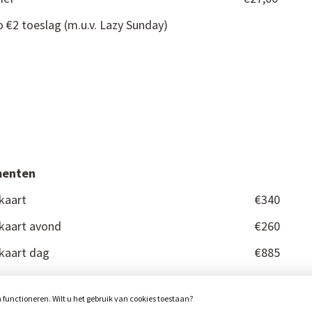
zo €2 toeslag (m.u.v. Lazy Sunday)
onnementen
kaart
€340
kaart avond
€260
kaart dag
€885
unctioneren. Wilt u het gebruik van cookies toestaan?