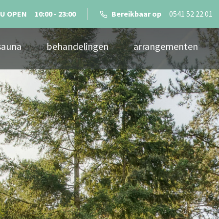
U OPEN
10:00 - 23:00
Bereikbaar op
0541 52 22 01
sauna
behandelingen
arrangementen