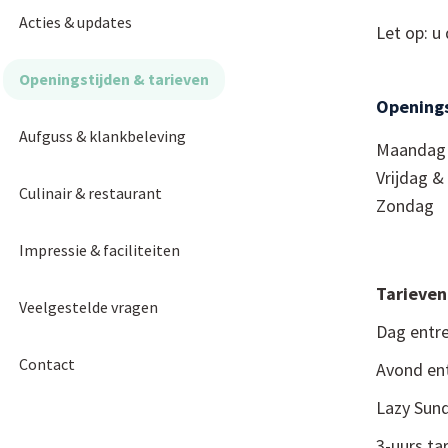
Acties & updates
Let op: u
Openingstijden & tarieven
Openings
Aufguss & klankbeleving
Maandag 
Vrijdag &
Culinair & restaurant
Zondag
Impressie & faciliteiten
Tarieve
Veelgestelde vragen
Dag entr
Contact
Avond ent
Lazy Sund
3-uurs ta