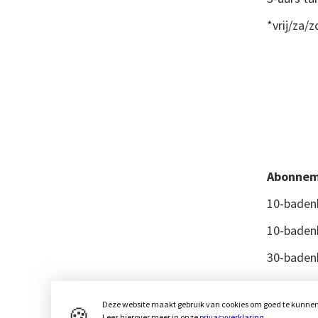
*vrij/za/
Ab
10-baden
10-baden
30-baden
Deze website maakt gebruik van cookies om goed te kunnen f
🍪
Lees hierover meer in onze
privacyverklaring
.