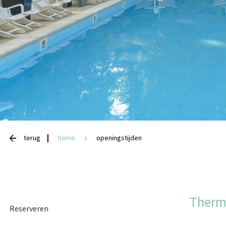
terug
home
openingstijden
Therm
Reserveren