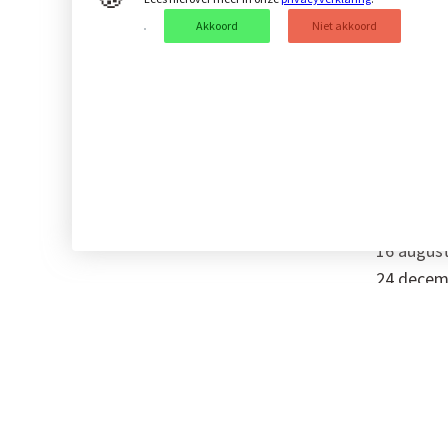
Akkoord
Niet akkoord
Onze bade
Check voo
> Inform
Afwijken
16 augus
24 decem
25 decem
31 dece
1 januari