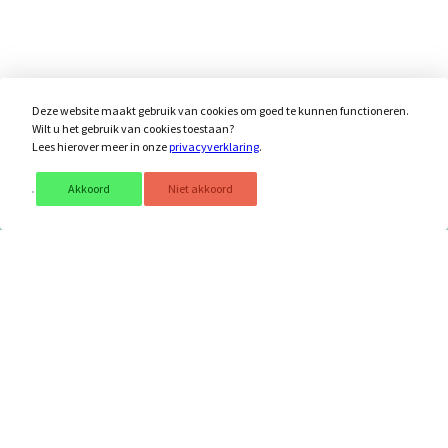
Deze website maakt gebruik van cookies om goed te kunnen functioneren.
Wilt u het gebruik van cookies toestaan?
Lees hierover meer in onze
privacyverklaring
.
Akkoord
Niet akkoord
Schrijf je in voor onze nieuwsbrief!