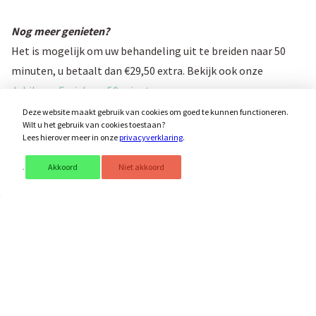
Nog meer genieten?
Het is mogelijk om uw behandeling uit te breiden naar 50
minuten, u betaalt dan €29,50 extra. Bekijk ook onze
Jubileum Facial van 50 minuten
.
Wilt u nog een behandeling bijboeken? Dan kunt u deze er
Deze website maakt gebruik van cookies om goed te kunnen functioneren.
Wilt u het gebruik van cookies toestaan?
los bij reserveren.
Lees hierover meer in onze
privacyverklaring
.
Akkoord
Niet akkoord
Voorwaarden
* Deze actie is geldig tijdens onze jubileum maand, van
1 t/m
31 maart 2025.
* Te boeken op basis van beschikbaarheid.
* Niet in combinatie met andere acties, arrangementen of
badenkaarten.