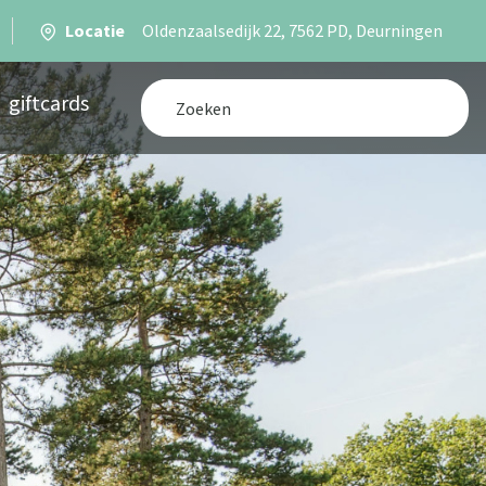
Locatie
Oldenzaalsedijk 22, 7562 PD, Deurningen
giftcards