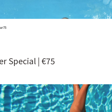
eur75
r Special | €75