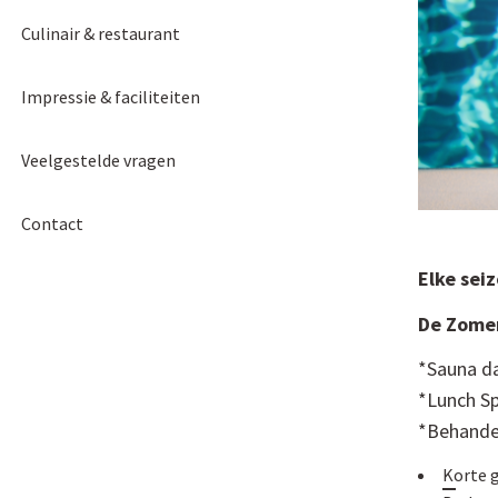
Culinair & restaurant
Impressie & faciliteiten
Veelgestelde vragen
Contact
Elke sei
De Zomer
*Sauna d
*Lunch Sp
*Behandel
Korte 