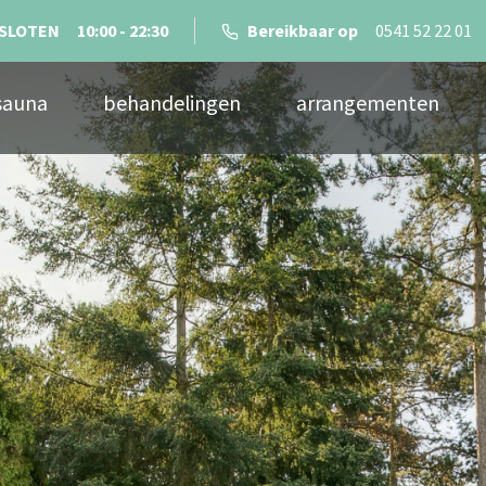
SLOTEN
10:00 - 22:30
Bereikbaar op
0541 52 22 01
sauna
behandelingen
arrangementen