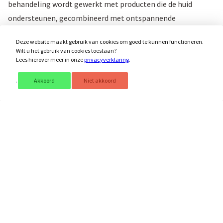
behandeling wordt gewerkt met producten die de huid
ondersteunen, gecombineerd met ontspannende
massagetechnieken, waardoor de huid tot rust komt en
Deze website maakt gebruik van cookies om goed te kunnen functioneren.
intensief wordt verzorgd.
Wilt u het gebruik van cookies toestaan?
Lees hierover meer in onze
privacyverklaring
.
Weet u niet zeker welke behandeling het beste bij uw huid
past? Dan plannen wij graag in overleg een
behandeling op
Akkoord
Niet akkoord
maat
, zodat u altijd de juiste verzorging ontvangt.
Het resultaat is een frisse, verzorgde en stralende huid. Gun
uzelf een moment van rust en professionele
huidverzorging, uw huid is bij Saré in vertrouwde handen.