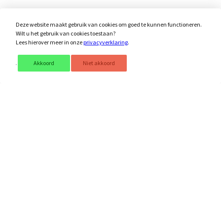
Deze website maakt gebruik van cookies om goed te kunnen functioneren.
KRACHT:
Wilt u het gebruik van cookies toestaan?
Lees hierover meer in onze
privacyverklaring
.
*****
Akkoord
Niet akkoord
ONTSPANNING:
**
***