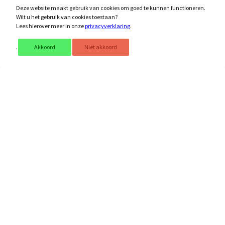
Deze website maakt gebruik van cookies om goed te kunnen functioneren.
€ 42,00
Wilt u het gebruik van cookies toestaan?
vanaf
Lees hierover meer in onze
privacyverklaring
.
Bekijk
Akkoord
Niet akkoord