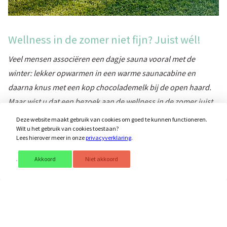
Wellness in de zomer niet fijn? Juist wél!
Veel mensen associëren een dagje sauna vooral met de
winter: lekker opwarmen in een warme saunacabine en
daarna knus met een kop chocolademelk bij de open haard.
Maar wist u dat een bezoek aan de wellness in de zomer juist
heel prettig is? Hieronder een aantal voordelen voor u op een
Deze website maakt gebruik van cookies om goed te kunnen functioneren.
rij die u misschien nog niet kende:
Wilt u het gebruik van cookies toestaan?
Lees hierover meer in onze
privacyverklaring
.
Heerlijk afkoelen:
onze wellness beschikt over koude
Akkoord
Niet akkoord
douches, een buitenzwembad (in de zomer iets frisser van
temperatuur) en twee dompelbaden. Ideaal om op warme
dagen verfrissing te zoeken én uw lichaam te activeren.
Streeploos bruinen
: onze ruime ligweide ligt volledig op
het zuiden, waardoor u de hele dag kunt genieten van de zon,
op een ligbedje mét lounge kussen. Perfect om mooi en