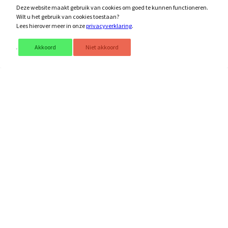
Deze website maakt gebruik van cookies om goed te kunnen functioneren.
Wilt u het gebruik van cookies toestaan?
Lees hierover meer in onze
privacyverklaring
.
Akkoord
Niet akkoord
Schrijf je in voor onze nieuwsbrief!